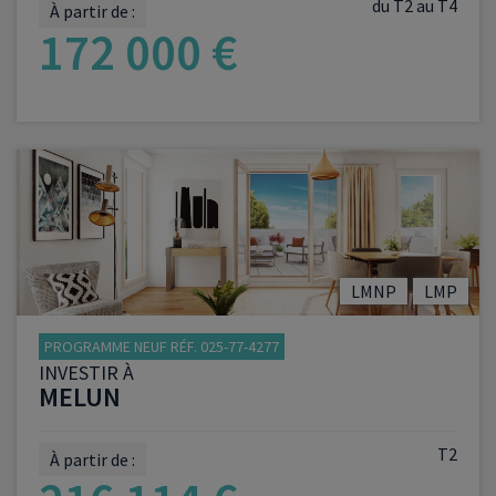
du T2 au T4
À partir de :
172 000 €
VOIR LE PROGRAMME
LMNP
LMP
PROGRAMME NEUF RÉF. 025-77-4277
INVESTIR À
MELUN
T2
À partir de :