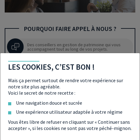
POURQUOI FAIRE APPEL À NOUS ?
Des conseillers en gestion de patrimoine qui vous
accompagnent tout au long de vos projets.
LES COOKIES, C’EST BON !
Des équipes implantées localement
Mais ça permet surtout de rendre votre expérience sur
notre site plus agréable.
Voici le secret de notre recette :
Des logements à consommation énergétique faible,
respectant la Réglementation Thermique 2012.
Une navigation douce et sucrée
Une expérience utilisateur adaptée à votre régime
Vous êtes libre de refuser en cliquant sur « Continuer sans
accepter », si les cookies ne sont pas votre péché-mignon.