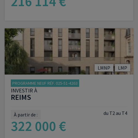
216 114 €
VOIR LE PROGRAMME
LMNP
LMP
PROGRAMME NEUF RÉF. 025-51-4263
INVESTIR À
REIMS
du T2 au T4
À partir de :
322 000 €