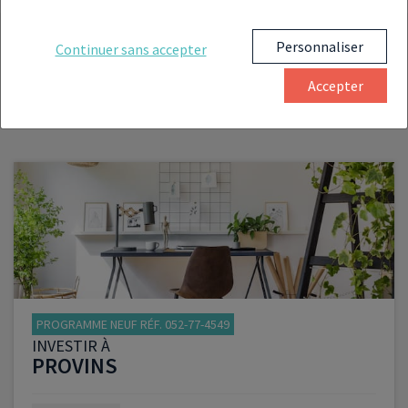
Personnaliser
Continuer sans accepter
ANNONCES QUI POURRAIENT
Accepter
VOUS INTÉRESSER À PROXIMITÉ
PROGRAMME NEUF RÉF. 052-77-4549
INVESTIR À
PROVINS