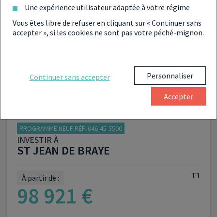
Une expérience utilisateur adaptée à votre régime
VOUS INTÉRESSER À PROXIMITÉ
Vous êtes libre de refuser en cliquant sur « Continuer sans
accepter », si les cookies ne sont pas votre péché-mignon.
Personnaliser
Continuer sans accepter
Accepter
PROGRAMME NEUF RÉF. 046-45-5500
INVESTIR À
ST JEAN DE BRAYE
T1
À partir de :
98 921 €