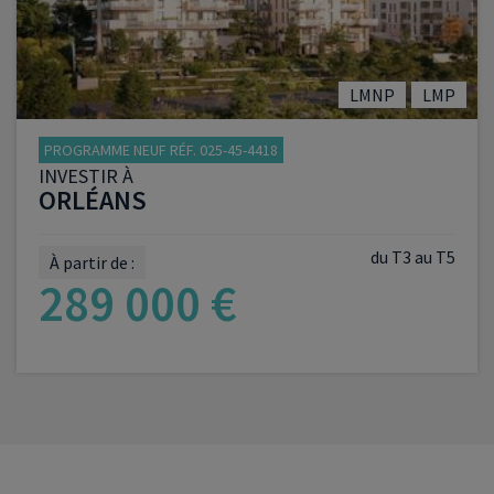
LMNP
LMP
PROGRAMME NEUF RÉF. 025-45-4418
INVESTIR À
ORLÉANS
du T3 au T5
À partir de :
289 000 €
VOIR LE PROGRAMME