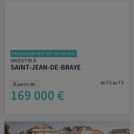
VOIR LE PROGRAMME
PROGRAMME NEUF RÉF. 002-45-4801
INVESTIR À
SAINT-JEAN-DE-BRAYE
du T2 au T3
À partir de :
169 000 €
VOIR LE PROGRAMME