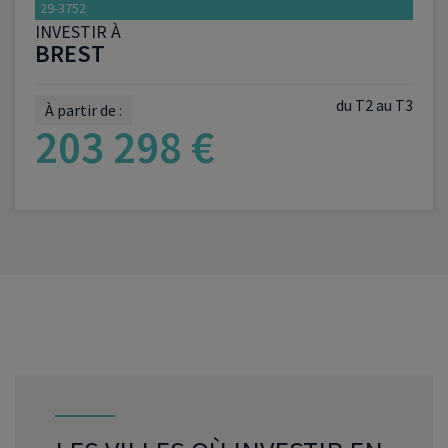
29-3752
INVESTIR À
BREST
du T2 au T3
À partir de :
203 298 €
VOIR LE PROGRAMME