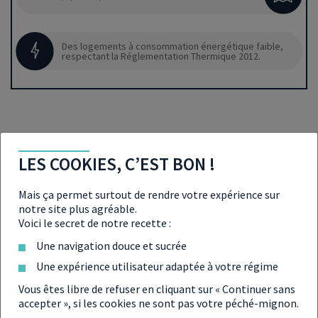
Des logements à consommation énergétique faible,
respectant la Réglementation Thermique 2012.
LES COOKIES, C’EST BON !
Mais ça permet surtout de rendre votre expérience sur
ANNONCES QUI POURRAIENT
notre site plus agréable.
Voici le secret de notre recette :
VOUS INTÉRESSER À PROXIMITÉ
Une navigation douce et sucrée
Une expérience utilisateur adaptée à votre régime
Vous êtes libre de refuser en cliquant sur « Continuer sans
accepter », si les cookies ne sont pas votre péché-mignon.