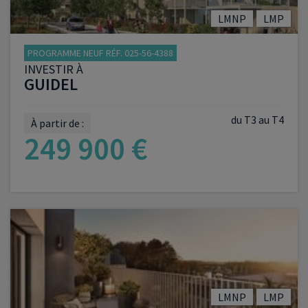
LMNP
LMP
PROGRAMME NEUF RÉF. 025-56-4388
INVESTIR À
GUIDEL
du T3 au T4
À partir de :
249 900 €
VOIR LE PROGRAMME
LMNP
LMP