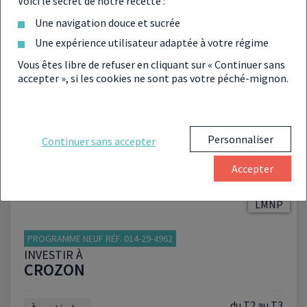
Voici le secret de notre recette :
Une navigation douce et sucrée
du T1 au T3
À partir de :
Une expérience utilisateur adaptée à votre régime
183 240 €
Vous êtes libre de refuser en cliquant sur « Continuer sans
accepter », si les cookies ne sont pas votre péché-mignon.
VOIR LE PROGRAMME
Personnaliser
Continuer sans accepter
Accepter
LMNP
PROGRAMME NEUF RÉF. 014-29-4962
INVESTIR À
CROZON
du T2 au T3