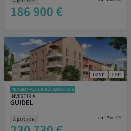
À partir de :
186 900 €
VOIR LE PROGRAMME
LMNP
LMP
PROGRAMME NEUF RÉF. 025-56-4389
INVESTIR À
GUIDEL
du T2 au T3
À partir de :
230 730 €