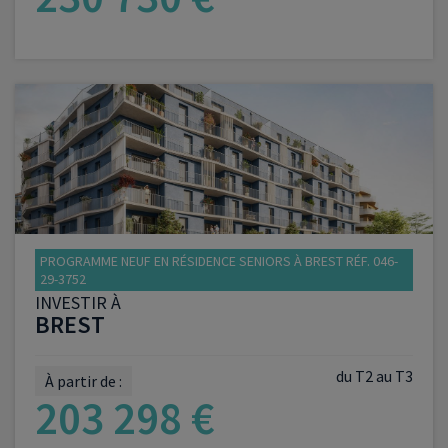
VOIR LE PROGRAMME
PROGRAMME NEUF EN RÉSIDENCE SENIORS À BREST RÉF. 046-
29-3752
INVESTIR À
BREST
du T2 au T3
À partir de :
203 298 €