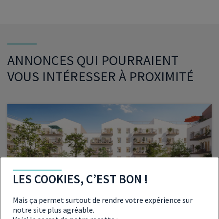
ANNONCES QUI POURRAIENT
VOUS INTÉRESSER À PROXIMITÉ
LMNP
LMP
LES COOKIES, C’EST BON !
PROGRAMME NEUF RÉF. 008-29-5240
Mais ça permet surtout de rendre votre expérience sur
INVESTIR À
notre site plus agréable.
QUIMPER