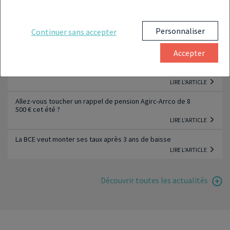
LIRE L'ARTICLE
Pourquoi le Conseil constitutionnel rétablit-il la « taxe sur
Personnaliser
Continuer sans accepter
le deuil » ?
LIRE L'ARTICLE
Accepter
Pourquoi les PER des jeunes actifs investissent dans les
entreprises non cotées ?
LIRE L'ARTICLE
Allez-vous toucher un rappel de pension Agirc-Arrco de 8
500 € cet été ?
LIRE L'ARTICLE
La BCE veut monter ses taux après 3 ans de baisse
LIRE L'ARTICLE
Découvrir toutes les actualités