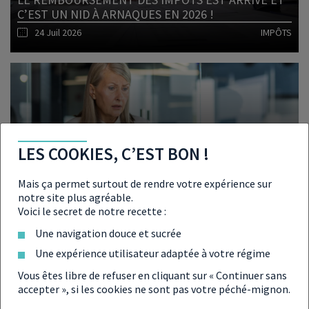
C’EST UN NID À ARNAQUES EN 2026 !
24 Juil 2026
IMPÔTS
Lire l'article
1 PENSION DE RETRAITE SUR 9 EST ERRONÉE
LES COOKIES, C’EST BON !
SELON LA COUR DES COMPTES
21 Juil 2026
RETRAITE
Mais ça permet surtout de rendre votre expérience sur
notre site plus agréable.
Voici le secret de notre recette :
Lire l'article
Une navigation douce et sucrée
Quelles sont les échéances fiscales à ne pas manquer en
juillet 2026 ?
Une expérience utilisateur adaptée à votre régime
LIRE L'ARTICLE
Vous êtes libre de refuser en cliquant sur « Continuer sans
accepter », si les cookies ne sont pas votre péché-mignon.
Ces aides à la rénovation énergétique de MaPrimeRénov’
vont disparaître à la rentrée