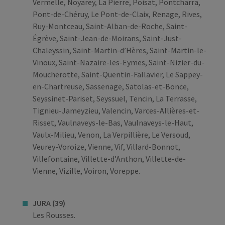
Vermelle, Noyarey, La Pierre, Poisat, Pontcharra,
Pont-de-Chéruy, Le Pont-de-Claix, Renage, Rives,
Ruy-Montceau, Saint-Alban-de-Roche, Saint-
Égrève, Saint-Jean-de-Moirans, Saint-Just-
Chaleyssin, Saint-Martin-d’Hères, Saint-Martin-le-
Vinoux, Saint-Nazaire-les-Eymes, Saint-Nizier-du-
Moucherotte, Saint-Quentin-Fallavier, Le Sappey-
en-Chartreuse, Sassenage, Satolas-et-Bonce,
Seyssinet-Pariset, Seyssuel, Tencin, La Terrasse,
Tignieu-Jameyzieu, Valencin, Varces-Allières-et-
Risset, Vaulnaveys-le-Bas, Vaulnaveys-le-Haut,
Vaulx-Milieu, Venon, La Verpillière, Le Versoud,
Veurey-Voroize, Vienne, Vif, Villard-Bonnot,
Villefontaine, Villette-d’Anthon, Villette-de-
Vienne, Vizille, Voiron, Voreppe.
JURA (39)
Les Rousses.