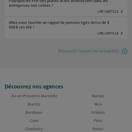
Pourquoi les PER des jeunes actifs investissent dans les
entreprises non cotées ?
LIRE L'ARTICLE
Allez-vous toucher un rappel de pension Agirc-Arrco de 8
500 € cet été ?
LIRE L'ARTICLE
Découvrir toutes les actualités
Découvrez nos agences
Aix-en-Provence-Marseille
Nantes
Biarritz
Nice
Bordeaux
Orléans
Caen
Paris
Chambéry
Reims