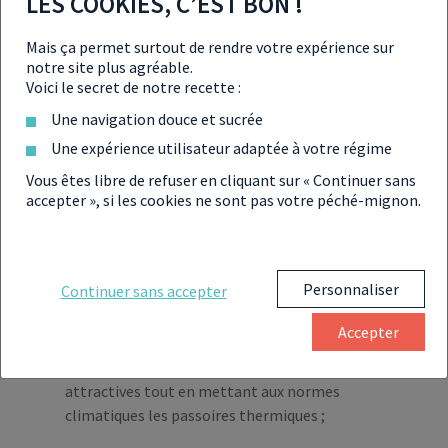
LES COOKIES, C’EST BON !
déjà lancés comme à
Nantes
ou
Sartrouville
avec la
création de
1000 logements par site
. Même constat dans
la
zone Counord au nord de Bordeaux
, des logements
Mais ça permet surtout de rendre votre expérience sur
seront créés et le supermarché Auchan sera déplacé pour
notre site plus agréable.
permettre de « rendre » de l’espace à la nature. Les
Voici le secret de notre recette :
prémisses fleurissent, il n’y a plus qu’à.
Une navigation douce et sucrée
Une expérience utilisateur adaptée à votre régime
Vous êtes libre de refuser en cliquant sur « Continuer sans
EN RÉSUMÉ
accepter », si les cookies ne sont pas votre péché-mignon.
Le Gouvernement a lancé un plan de 24 millions
Personnaliser
Continuer sans accepter
d’euros pour réaménager certaines zones
commerciales ;
Accepter
Il souhaite rénover et redynamiser ces zones peu
attractives tout en mettant aux normes
climatiques les passoires thermiques ;