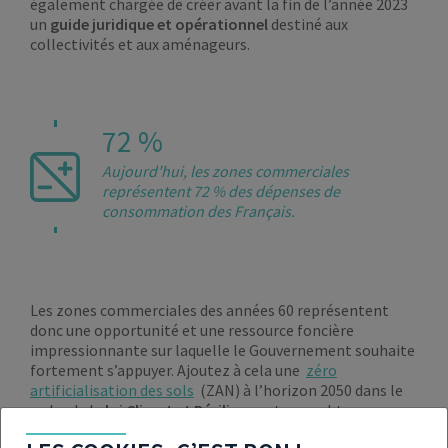
également chargée de créer avant la fin de l’année 2023
un
guide juridique et opérationnel
destiné aux
collectivités et aux aménageurs.
72 %
Aujourd’hui, les zones commerciales
représentent 72 % des dépenses de
consommation des Français.
Les zones commerciales des années 60 représentent
donc une opportunité et une ressource foncière
impressionnante sur laquelle le Gouvernement souhaite
fortement s’appuyer. Ajoutez à cela une
zéro
artificialisation des sols
(ZAN) à l’horizon 2050 dans le
cadre de la
loi Climat et Résilience
et vous obtenez une
certaine convergence des luttes. Certains projets sont