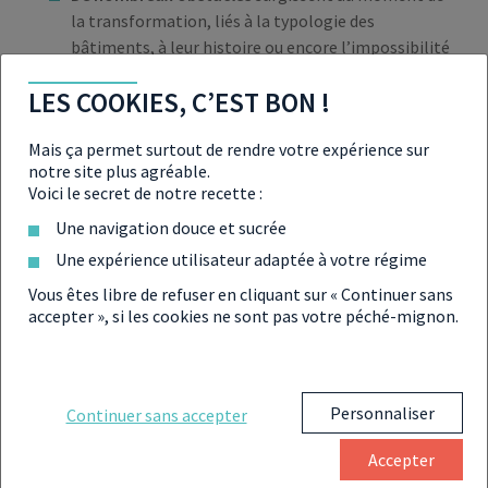
la transformation, liés à la typologie des
bâtiments, à leur histoire ou encore l’impossibilité
de respecter les normes de la construction de
LES COOKIES, C’EST BON !
logements. Autre problème majeur,
une
réglementation non-adaptée
à ce type de
Mais ça permet surtout de rendre votre expérience sur
pratique. En effet, le droit de la construction et les
notre site plus agréable.
demandes de permis de construire ne permettent
Voici le secret de notre recette :
pas de modifier la destination des bâtiments.
Une navigation douce et sucrée
Face à ces nombreux problèmes,
l’État a modifié la
Une expérience utilisateur adaptée à votre régime
réglementation
pour faciliter la transformation
Vous êtes libre de refuser en cliquant sur « Continuer sans
des bureaux en logements. Il va même plus loin en
accepter », si les cookies ne sont pas votre péché-mignon.
mettant en place le principe de réversibilité dans la
construction des bâtiments du Village Olympique.
Le
bâtiment réversible
est une notion qui,
Personnaliser
Continuer sans accepter
progressivement, s’installe dans le monde de la
construction. De nombreux projets voient le jour
Accepter
dans certaines métropoles.