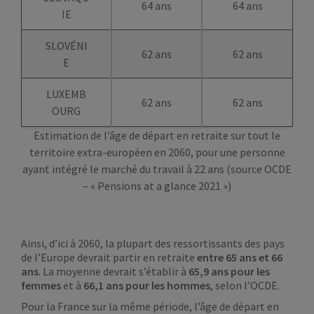
64 ans
64 ans
IE
SLOVÉNI
62 ans
62 ans
E
LUXEMB
62 ans
62 ans
OURG
Estimation de l’âge de départ en retraite sur tout le
territoire extra-européen en 2060, pour une personne
ayant intégré le marché du travail à 22 ans (source OCDE
– « Pensions at a glance 2021 »)
Ainsi, d’ici à 2060, la plupart des ressortissants des pays
de l’Europe devrait partir en retraite
entre 65 ans et 66
ans
. La moyenne devrait s’établir à
65,9 ans pour les
femmes
et à
66,1 ans pour les hommes
, selon l’OCDE.
Pour la France sur la même période, l’âge de départ en