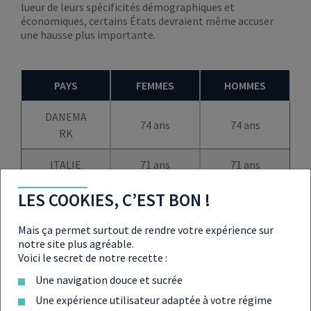
lueur de leurs spécificités démographiques et
économiques, certains États devraient même accuser
une hausse plus importante.
PAYS
FEMMES
HOMMES
DANEMA
74 ans
74 ans
RK
ITALIE
71 ans
71 ans
ESTONIE
71 ans
71 ans
LES COOKIES, C’EST BON !
PAYS-BAS
69 ans
69 ans
Mais ça permet surtout de rendre votre expérience sur
notre site plus agréable.
Voici le secret de notre recette :
PORTUG
68 ans
68 ans
AL
Une navigation douce et sucrée
Une expérience utilisateur adaptée à votre régime
FINLAND