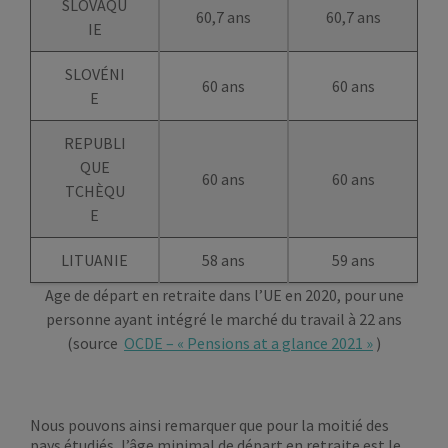
SLOVAQU
60,7 ans
60,7 ans
IE
SLOVÉNI
60 ans
60 ans
E
REPUBLI
QUE
60 ans
60 ans
TCHÈQU
E
LITUANIE
58 ans
59 ans
Age de départ en retraite dans l’UE en 2020, pour une
personne ayant intégré le marché du travail à 22 ans
(source
OCDE – « Pensions at a glance 2021 »
)
Nous pouvons ainsi remarquer que pour la moitié des
pays étudiés, l’âge minimal de départ en retraite est le