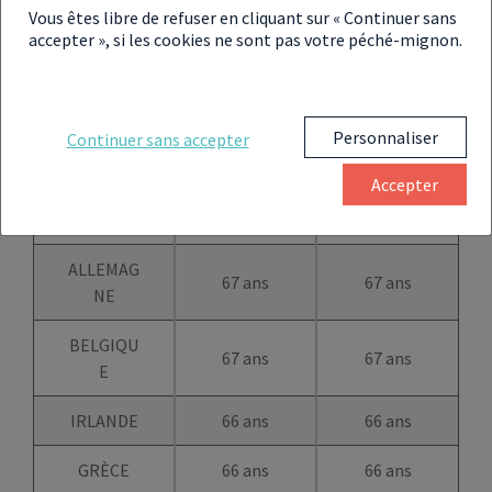
68 ans
68 ans
Vous êtes libre de refuser en cliquant sur « Continuer sans
E
accepter », si les cookies ne sont pas votre péché-mignon.
ROYAUM
67 ans
67 ans
E-UNI
Personnaliser
Continuer sans accepter
NORVÈG
67 ans
67 ans
E
Accepter
ISLANDE
67 ans
67 ans
ALLEMAG
67 ans
67 ans
NE
BELGIQU
67 ans
67 ans
E
IRLANDE
66 ans
66 ans
GRÈCE
66 ans
66 ans