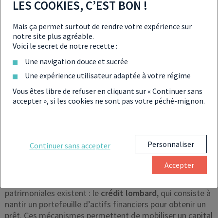
LES COOKIES, C’EST BON !
allongée, conditions adaptées au marché immobilier
local.
Mais ça permet surtout de rendre votre expérience sur
notre site plus agréable.
Voici le secret de notre recette :
Une navigation douce et sucrée
À savoir
Une expérience utilisateur adaptée à votre régime
Au Portugal par exemple, les banques proposent
des taux moyens autour de
1,5 % en 2023
, alors
Vous êtes libre de refuser en cliquant sur « Continuer sans
accepter », si les cookies ne sont pas votre péché-mignon.
qu’ils dépassaient
2,5 % en France
la même
année. Mais ces financements nécessitent souvent
un
apport conséquent (20 à 30 %)
et des
justificatifs traduits ou légalisés.
Personnaliser
Continuer sans accepter
Accepter
Pour les patrimoines plus élevés, d’autres solutions
patrimoniales existent : le
crédit lombard
, qui consiste à
nantir un portefeuille d’actifs financiers pour obtenir un
prêt. Ces mécanismes permettent de mobiliser un capital