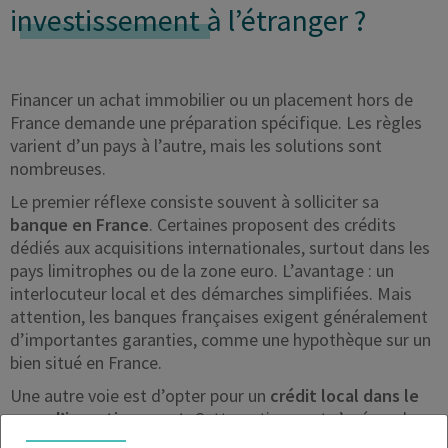
investissement
à l’étranger ?
Financer un achat immobilier ou un placement hors de
France demande une préparation spécifique. Les règles
varient d’un pays à l’autre, mais les solutions sont
nombreuses.
Le premier réflexe consiste souvent à solliciter sa
banque en France
. Certaines proposent des crédits
dédiés aux acquisitions internationales, surtout dans les
pays limitrophes ou de la zone euro. L’avantage : un
interlocuteur local et des démarches simplifiées. Mais
attention, les banques françaises exigent généralement
d’importantes garanties, comme une hypothèque sur un
bien situé en France.
Une autre voie est d’opter pour un
crédit local dans le
pays d’investissement
. Cette option peut s’avérer plus
souple : taux parfois plus compétitifs, durée d’emprunt