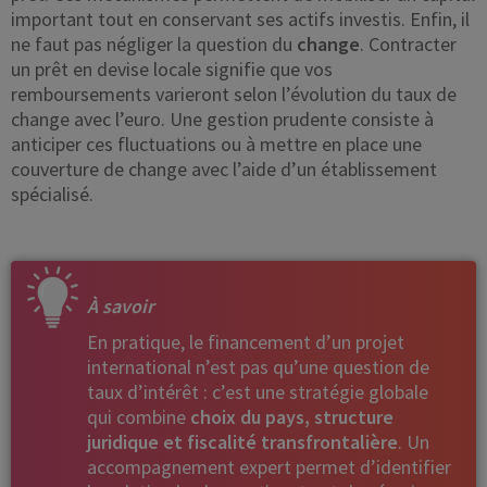
important tout en conservant ses actifs investis. Enfin, il
ne faut pas négliger la question du
change
. Contracter
un prêt en devise locale signifie que vos
remboursements varieront selon l’évolution du taux de
change avec l’euro. Une gestion prudente consiste à
anticiper ces fluctuations ou à mettre en place une
couverture de change avec l’aide d’un établissement
spécialisé.
À savoir
En pratique, le financement d’un projet
international n’est pas qu’une question de
taux d’intérêt : c’est une stratégie globale
qui combine
choix du pays, structure
juridique et fiscalité transfrontalière
. Un
accompagnement expert permet d’identifier