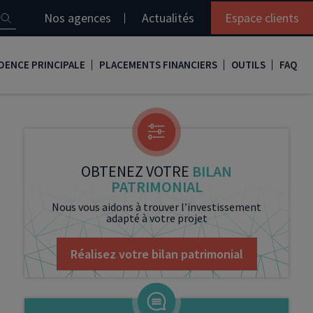
Nos agences
Actualités
Espace clients
DENCE PRINCIPALE
PLACEMENTS FINANCIERS
OUTILS
FAQ
it immobilier
Assurance vie
Simulation loi Denormandie
e
nir propriétaire
Compte titres
Comment réaliser son bilan patrimonial ?
ux
meilleurs taux
PERP
Le guide de la loi Denormandie 2026
OBTENEZ VOTRE
BILAN
PATRIMONIAL
e
urance de prêt immobilier
PER
Simulation prêt immobilier
Nous vous aidons à trouver l’investissement
adapté à votre projet
gocier son crédit immobilier
PEA
Nos vidéos
Loi Madelin
Nos Podcasts
Réalisez votre bilan patrimonial
SCPI
FCPI