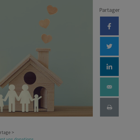
Partager
Déficit foncier
reprise
Loi Pinel
Anciens dispositifs
Investissement locatif
artage
ant vos donations