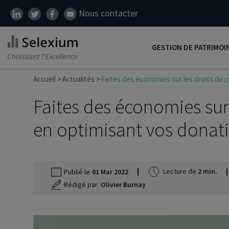
Nous contacter
GESTION DE PATRIMOI
Accueil
Actualités
Faites des économies sur les droits de 
Développer son patrim
Faites des économies sur
Réduire ses impôts
Préparer sa retraite
en optimisant vos donat
Transmission de patrim
SCI
Lecture de
2 min.
Publié le
01 Mar 2022
Protéger ses proches
Rédigé par
Olivier Burnay
Comment placer son ar
Défiscalisation