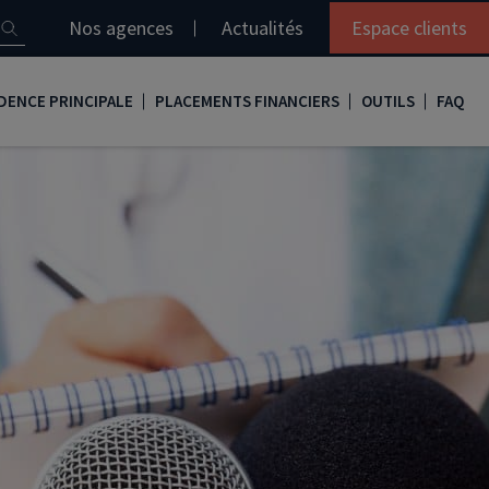
Nos agences
Actualités
Espace clients
DENCE PRINCIPALE
PLACEMENTS FINANCIERS
OUTILS
FAQ
it immobilier
Assurance vie
Simulation loi Denormandie
e
nir propriétaire
Compte titres
Comment réaliser son bilan patrimonial ?
ux
meilleurs taux
PERP
Le guide de la loi Denormandie 2026
e
urance de prêt immobilier
PER
Simulation prêt immobilier
gocier son crédit immobilier
PEA
Nos vidéos
Loi Madelin
Nos Podcasts
SCPI
FCPI