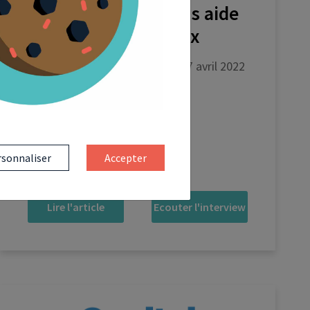
2022 : Selexium vous aide
à faire les bons choix
Capital et Radio Patrimoine - 27 avril 2022
sonnaliser
Accepter
Lire l'article
Ecouter l'interview