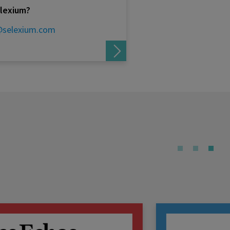
elexium?
@selexium.com