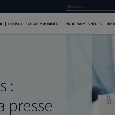
NE
DÉFISCALISATION IMMOBILIÈRE
PROGRAMMES NEUFS
RÉSI
oine
Loi Denormandie
Appartements neufs à Paris
Créd
Dispositif Jeanbrun
Appartements neufs à Toulous
Deve
LMNP
Appartements neufs à Bordea
Les 
oine
Logement locatif intermédiaire
Appartements neufs à Marseill
Ass
s :
Loi Girardin
Appartements neufs à Lyon
René
Loi Malraux
PTZ
a presse
gent
Loi Cosse
Nue propriété