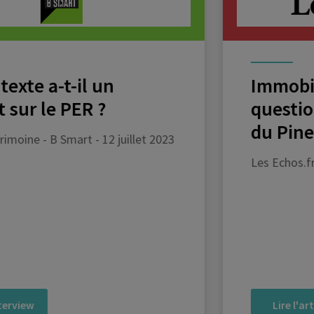
Immobilier locatif : les 3
questions que pose la fin
du Pinel
Les Echos.fr - 12 juin 2023
Lire l'article