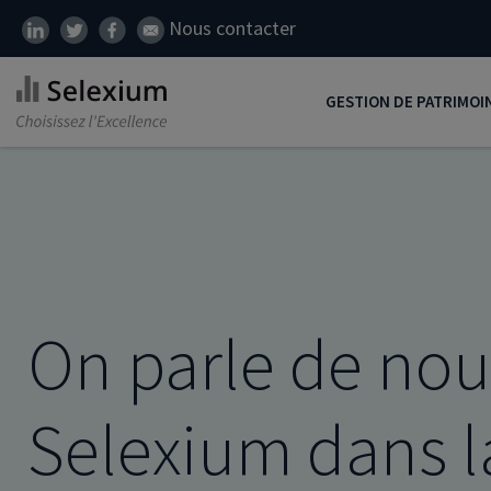
Nous contacter
GESTION DE PATRIMOI
Développer son patrim
Réduire ses impôts
Préparer sa retraite
Transmission de patrim
On parle de nou
SCI
Protéger ses proches
Selexium dans l
Comment placer son ar
Défiscalisation