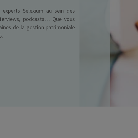
s experts Selexium au sein des
Déficit foncier
 interviews, podcasts… Que vous
reprise
Loi Pinel
ines de la gestion patrimoniale
s.
Anciens dispositifs
Investissement locatif