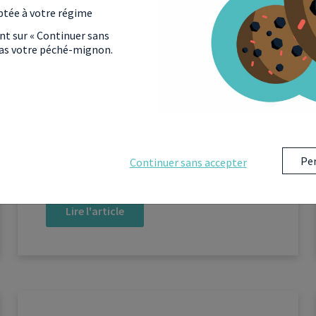
en bord de mer : attention
ptée à votre régime
aux risques futurs !
ant sur « Continuer sans
 pas votre péché-mignon.
Les Echos.fr - 30 mai 2022
Per
Continuer sans accepter
Lire l'article